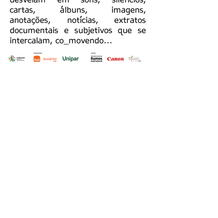
desvelam em sons, silêncios,
cartas, álbuns, imagens,
anotações, notícias, extratos
documentais e subjetivos que se
intercalam, co_movendo...
Fale com a gente
Tel.: +55 11
98837 - 3888
ffparanapiacaba@gmail.com
Este projeto contribui para a Agenda 2030 de
Objetivos de Desenvolvimento Sustentável (ODS)