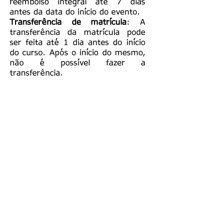
reembolso integral até 7 dias
antes da data do início do evento.​
Transferência de matrícula
: A
transferência da matrícula pode
ser feita até 1 dia antes do início
do curso. Após o início do mesmo,
não é possível fazer a
transferência.
Dúvidas e perguntas entre em
contato
oficina.ffp@gmail.com
Faça sua inscrição aqui!
Cartão e Boleto