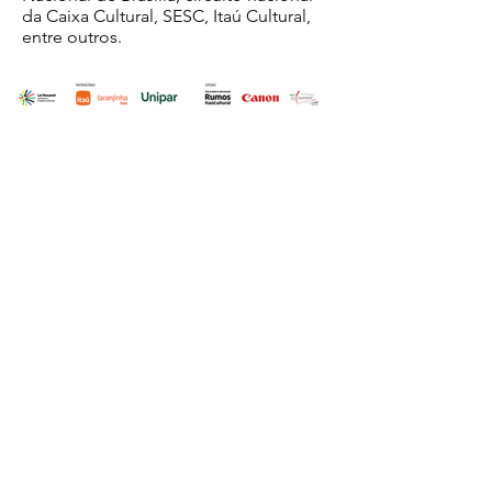
da Caixa Cultural, SESC, Itaú Cultural,
entre outros.
Fale com a gente
Tel.: +55 11
98837 - 3888
ffparanapiacaba@gmail.com
Este projeto contribui para a Agenda 2030 de
Objetivos de Desenvolvimento Sustentável (ODS)