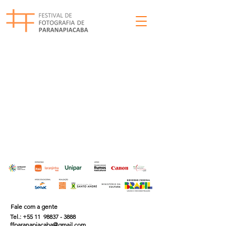
Fale com a gente
Tel.: +55 11
98837 - 3888
ffparanapiacaba@gmail.com