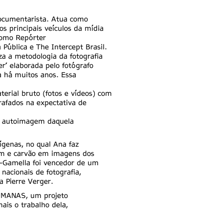
ocumentarista. Atua como
os principais veículos da mídia
 como Repórter
 Pública e The Intercept Brasil.
za a metodologia da fotografia
r’ elaborada pelo fotógrafo
a há muitos anos. Essa
terial bruto (fotos e vídeos) com
afados na expectativa de
a autoimagem daquela
genas, no qual Ana faz
im e carvão em imagens dos
-Gamella foi vencedor de um
nacionais de fotografia,
a Pierre Verger.
UMANAS, um projeto
ais o trabalho dela,