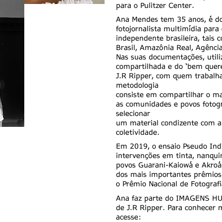
para o Pulitzer Center.
Ana Mendes tem 35 anos, é d
fotojornalista multimídia para 
independente brasileira, tais
Brasil, Amazônia Real, Agência
Nas suas documentações, utili
compartilhada e do ‘bem quere
J.R Ripper, com quem trabalh
metodologia
consiste em compartilhar o ma
as comunidades e povos fotogr
selecionar
um material condizente com 
coletividade.
Em 2019, o ensaio Pseudo Indí
intervenções em tinta, nanqu
povos Guarani-Kaiowá e Akroá
dos mais importantes prêmios 
o Prêmio Nacional de Fotografi
Ana faz parte do IMAGENS H
de J.R Ripper. Para conhecer m
acesse: