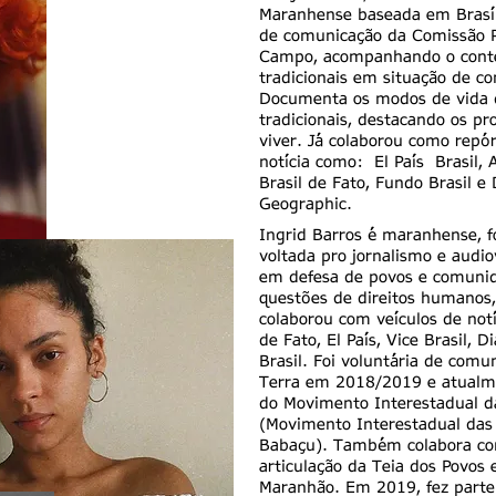
Maranhense baseada em Brasíli
de comunicação da Comissão Pa
Campo, acompanhando o conte
tradicionais em situação de con
Documenta os modos de vida 
tradicionais, destacando os pr
viver. Já colaborou como repó
notícia como: El País Brasil, 
Brasil de Fato, Fundo Brasil e
Geographic.
Ingrid Barros é maranhense, f
voltada pro jornalismo e audi
em defesa de povos e comunida
questões de direitos humanos,
colaborou com veículos de not
de Fato, El País, Vice Brasil, 
Brasil. Foi voluntária de comu
Terra em 2018/2019 e atualm
do Movimento Interestadual d
(Movimento Interestadual das
Babaçu). Também colabora com
articulação da Teia dos Povos
Maranhão. Em 2019, fez parte