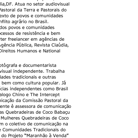
a,DF. Atua no setor audiovisual
storal da Terra e Pastorais do
xto de povos e comunidades
flito agrário no Brasil.
dos povos e comunidades
ocessos de resistência e bem
rter freelancer em agências de
Agência Pública, Revista Claúdia,
 Direitos Humanos e National
otógrafa e documentarista
ovisual independente. Trabalha
des tradicionais e outras
 bem como cultura popular. Já
ícias independentes como Brasil
Dialogo Chino e The Intercept
nicação da Comissão Pastoral da
ente é assessora de comunicação
as Quebradeiras de Coco Babaçu
 Mulheres Quebradeiras de Coco
 o coletivo de comunicação na
 e Comunidades Tradicionais do
 do Projeto “Maranhão à Venda”